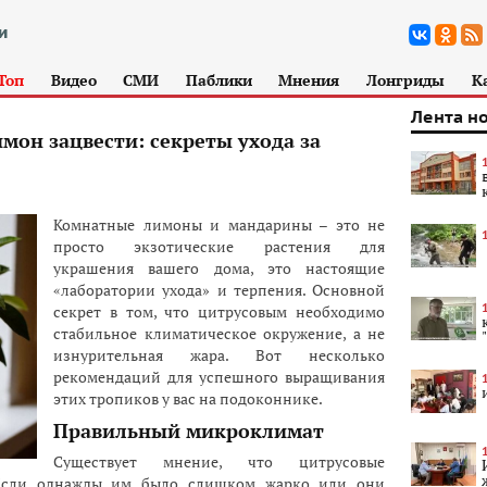
Топ
Видео
СМИ
Паблики
Мнения
Лонгриды
К
Лента н
мон зацвести: секреты ухода за
Комнатные лимоны и мандарины – это не
просто экзотические растения для
украшения вашего дома, это настоящие
«лаборатории ухода» и терпения. Основной
секрет в том, что цитрусовым необходимо
стабильное климатическое окружение, а не
изнурительная жара. Вот несколько
рекомендаций для успешного выращивания
этих тропиков у вас на подоконнике.
Правильный микроклимат
Существует мнение, что цитрусовые
 Если однажды им было слишком жарко или они