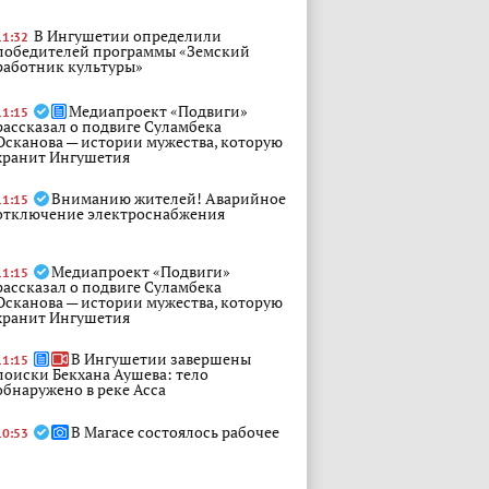
В Ингушетии определили
11:32
победителей программы «Земский
работник культуры»
Медиапроект «Подвиги»
11:15
рассказал о подвиге Суламбека
Осканова — истории мужества, которую
хранит Ингушетия
Вниманию жителей! Аварийное
11:15
отключение электроснабжения
Медиапроект «Подвиги»
11:15
рассказал о подвиге Суламбека
Осканова — истории мужества, которую
хранит Ингушетия
В Ингушетии завершены
11:15
поиски Бекхана Аушева: тело
обнаружено в реке Асса
В Магасе состоялось рабочее
10:53
совещание, посвященное вопросам
подготовки и проведения Единого дня
голосования – 2026