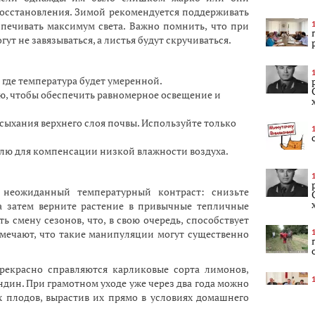
восстановления. Зимой рекомендуется поддерживать
спечивать максимум света. Важно помнить, что при
ут не завязываться, а листья будут скручиваться.
 где температура будет умеренной.
лю, чтобы обеспечить равномерное освещение и
сыхания верхнего слоя почвы. Используйте только
елю для компенсации низкой влажности воздуха.
 неожиданный температурный контраст: снизьте
 а затем верните растение в привычные тепличные
ь смену сезонов, что, в свою очередь, способствует
тмечают, что такие манипуляции могут существенно
рекрасно справляются карликовые сорта лимонов,
ндин. При грамотном уходе уже через два года можно
 плодов, вырастив их прямо в условиях домашнего