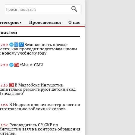
атегории
Происшествия
О нас
►
овостей
Безопасность прежде
12:19
всего: как проходит подготовка школы
к новому учебному году
#Мы_в_СМИ
12:19
В Малгобеке Ингушетии
12:13
капитально ремонтируют детский сад
"Гнёздышко"
В Инарках прошел мастер-класс по
11:36
изготовлению войлочных ковров
Руководитель СУ СКР по
11:32
Ингушетии взял на контроль обращения
жителей