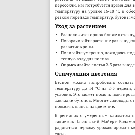
пересохли, им потребуется время для 
температуру на уровне 16-18 °C и обе
резком перепаде температур, бутоны мог
Уход за растением
Расположите горшок ближе к стеклу,
Поворачивайте растение раз в неде
развитие кроны.
Поливайте умеренно, дожидаясь под
теплую воду для полива.
Опрыскивайте листья 2-3 раза в нед
Стимуляция цветения
Весной можно попробовать создать
температуру до 14 °C на 2-3 недели,
условия. Это может помочь имитироват
закладке бутонов. Многие садоводы о
повысить шансы на цветение.
В регионах с умеренным климатом п
такие как Павловский, Майер и Каламо
радоваться первому урожаю ароматных
уюта.