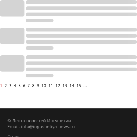
1
2
3
4
5
6
7
8
9
10
11
12
13
14
15
...
© Лента новостей Ингушетии
Email:
info@ingushetiya-news.ru
О нас