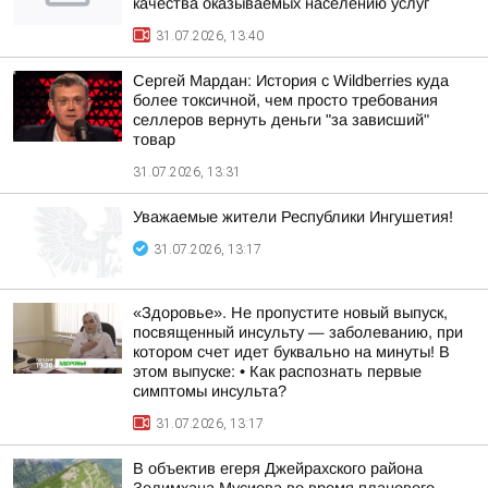
качества оказываемых населению услуг
31.07.2026, 13:40
Сергей Мардан: История с Wildberries куда
более токсичной, чем просто требования
селлеров вернуть деньги "за зависший"
товар
31.07.2026, 13:31
Уважаемые жители Республики Ингушетия!
31.07.2026, 13:17
«Здоровье». Не пропустите новый выпуск,
посвященный инсульту — заболеванию, при
котором счет идет буквально на минуты! В
этом выпуске: • Как распознать первые
симптомы инсульта?
31.07.2026, 13:17
В объектив егеря Джейрахского района