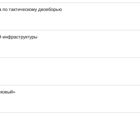
а по тактическому двоеборью
й инфраструктуры
тковый»