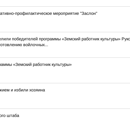
ративно-профилактическое мероприятие "Заслон"
делили победителей программы «Земский работник культуры» Рук
готовлению войлочных...
раммы «Земский работник культуры»
жием и избили хозяина
ого штаба