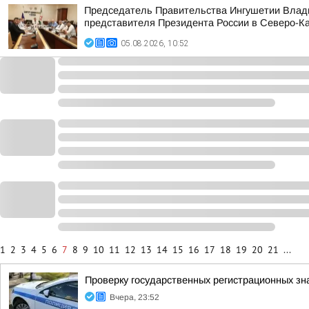
Председатель Правительства Ингушетии Влади
представителя Президента России в Северо-Ка
05.08.2026, 10:52
1
2
3
4
5
6
7
8
9
10
11
12
13
14
15
16
17
18
19
20
21
...
Проверку государственных регистрационных зн
Вчера, 23:52