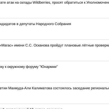
ате атак на склады Wildberries, просят обратиться к Уполномоч
андидатов в депутаты Народного Собрания
 «Магас» имени С.С. Осканова пройдут плановые лётные проверк
вку к окружному форуму "Юнармии"
етии Махмуда-Али Калиматова состоялось заседание региональн