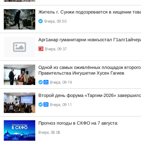
Житель г. Сунжи подозревается в хищении тов
Вчера, 09:50
Арг1анар гуманитарни новкъостал Г1алг1айче
Вчера, 09:37
Одной из самых оживлённых площадок второго 
Правительства Ингушетии Хусен Гагиев
Вчера, 09:19
Второй день форума «Таргим-2026» завершил
Вчера, 09:11
Прогноз погоды в СКФО на 7 августа:
Вчера, 08:08