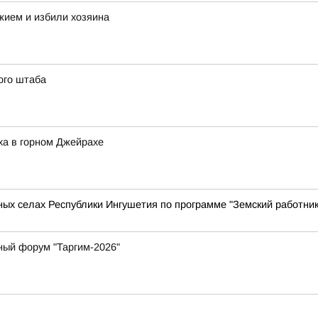
жием и избили хозяина
ого штаба
ха в горном Джейрахе
ых селах Республики Ингушетия по программе "Земский работник 
ный форум "Таргим-2026"