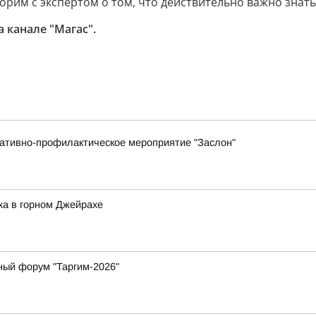
орим с экспертом о том, что действительно важно знат
 канале "Магас".
ративно-профилактическое мероприятие "Заслон"
ха в горном Джейрахе
ный форум "Таргим-2026"