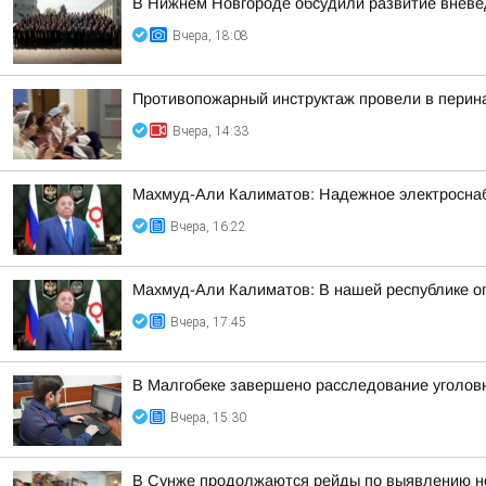
В Нижнем Новгороде обсудили развитие вневе
Вчера, 18:08
Противопожарный инструктаж провели в перин
Вчера, 14:33
Махмуд-Али Калиматов: Надежное электросна
Вчера, 16:22
Махмуд-Али Калиматов: В нашей республике о
Вчера, 17:45
В Малгобеке завершено расследование уголов
Вчера, 15:30
В Сунже продолжаются рейды по выявлению н