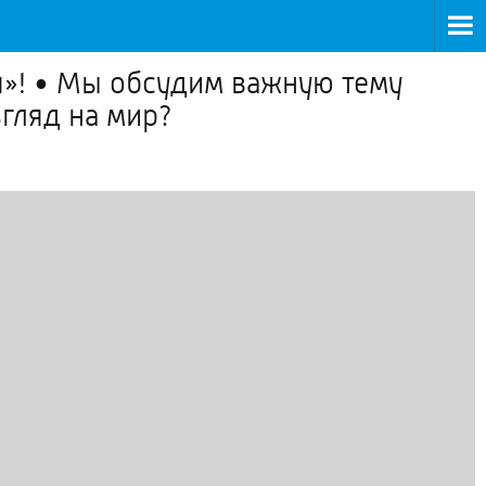
я»! • Мы обсудим важную тему
згляд на мир?