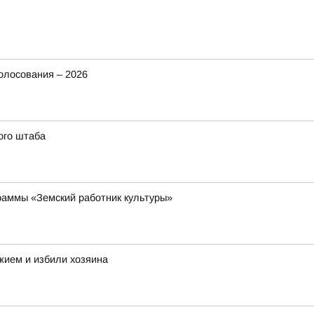
олосования – 2026
ого штаба
раммы «Земский работник культуры»
жием и избили хозяина