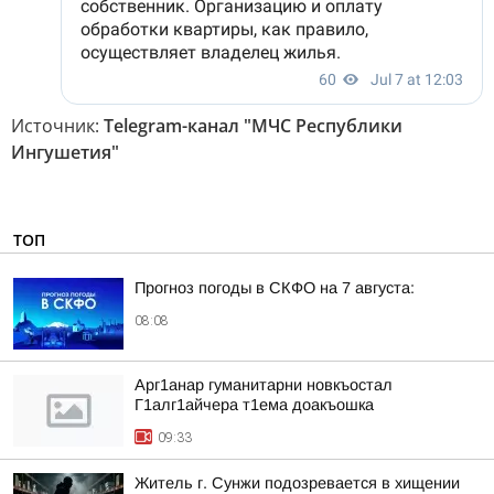
Источник:
Telegram-канал "МЧС Республики
Ингушетия"
ТОП
Прогноз погоды в СКФО на 7 августа:
08:08
Арг1анар гуманитарни новкъостал
Г1алг1айчера т1ема доакъошка
09:33
Житель г. Сунжи подозревается в хищении