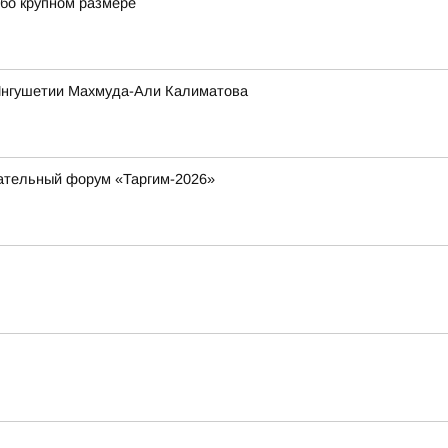
обо крупном размере
 Ингушетии Махмуда-Али Калиматова
вательный форум «Таргим-2026»