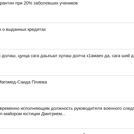
арантин при 20% заболевших учеников
н о выданных кредитах
ш долаш, цунца сага даькъал хулаш долча х1амаех да, сага ший 
 Магомед-Саида Плиева
 временно исполняющим должность руководителя военного следс
л-майором юстиции Дмитрием...