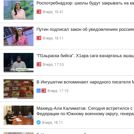
Роспотребнадзор: школы будут закрывать на к
Вчера, 18:41
Путин подписал закон об уведомлениях россия
Вчера, 18:11
"П1аьраска бийса". Х1ара сага вахаргахьа эша
Вчера, 17:53
В Ингушетии вспоминают народного писателя
Вчера, 17:19
Махмуд-Али Калиматов: Сегодня встретился с
Федерации по Южному военному округу, генера
Вчера, 18:11