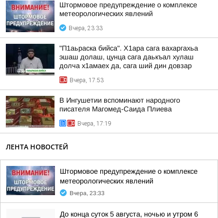
Штормовое предупреждение о комплексе
метеорологических явлений
Вчера, 23:33
"П1аьраска бийса". Х1ара сага вахаргахьа
эшаш долаш, цунца сага даькъал хулаш
долча х1амаех да, сага ший дин довзар
Вчера, 17:53
В Ингушетии вспоминают народного
писателя Магомед-Саида Плиева
Вчера, 17:19
ЛЕНТА НОВОСТЕЙ
Штормовое предупреждение о комплексе
метеорологических явлений
Вчера, 23:33
До конца суток 5 августа, ночью и утром 6