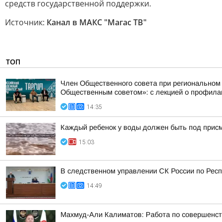
средств государственной поддержки.
Источник:
Канал в МАКС "Магас ТВ"
ТОП
Член Общественного совета при региональном
Общественным советом»: с лекцией о профилак
14:35
Каждый ребенок у воды должен быть под прис
15:03
В следственном управлении СК России по Респ
14:49
Махмуд-Али Калиматов: Работа по совершенст