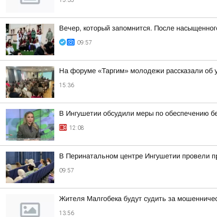
15:35
Вечер, который запомнится. После насыщенно
09:57
На форуме «Таргим» молодежи рассказали об у
15:36
В Ингушетии обсудили меры по обеспечению бе
12:08
В Перинатальном центре Ингушетии провели п
09:57
Жителя Малгобека будут судить за мошенничес
13:56