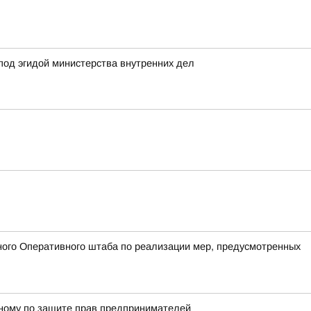
под эгидой министерства внутренних дел
ого Оперативного штаба по реализации мер, предусмотренных
енному по защите прав предпринимателей