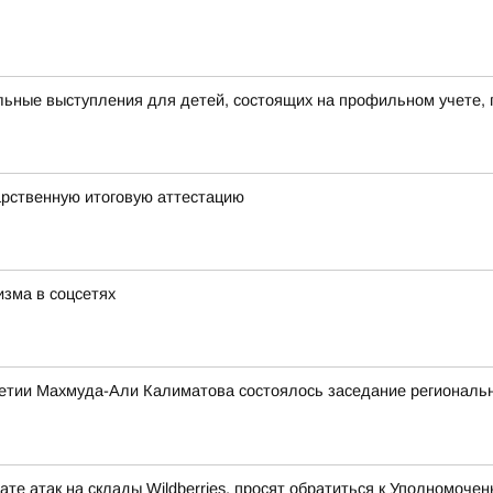
ьные выступления для детей, состоящих на профильном учете, 
арственную итоговую аттестацию
зма в соцсетях
етии Махмуда-Али Калиматова состоялось заседание региональн
те атак на склады Wildberries, просят обратиться к Уполномоч