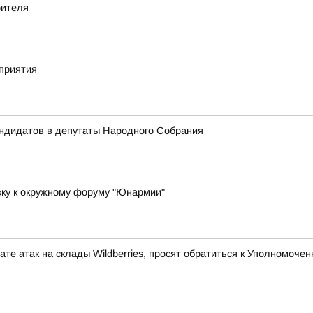
оителя
приятия
андидатов в депутаты Народного Собрания
вку к окружному форуму "Юнармии"
те атак на склады Wildberries, просят обратиться к Уполномоч