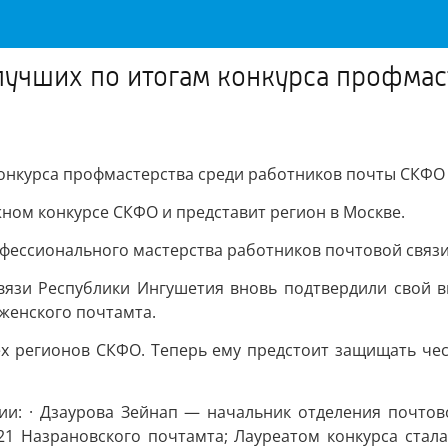
лучших по итогам конкурса профмас
конкурса профмастерства среди работников почты СКФО
ном конкурсе СКФО и представит регион в Москве.
фессионального мастерства работников почтовой связи
язи Республики Ингушетия вновь подтвердили свой выс
женского почтамта.
ех регионов СКФО. Теперь ему предстоит защищать чест
ии: · Дзаурова Зейнап — начальник отделения почтово
21 Назрановского почтамта; Лауреатом конкурса стал