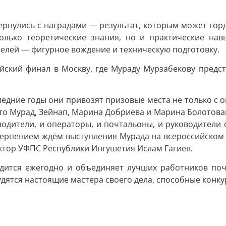
ернулись с наградами — результат, которым может гор
олько теоретические знания, но и практические нав
телей — фигурное вождение и техническую подготовку.
йский финал в Москву, где Мураду Мурзабекову предс
едние годы они привозят призовые места не только с ок
 что Мурад, Зейнап, Марина Добриева и Марина Болотова
одители, и операторы, и почтальоны, и руководители о
терпением ждём выступления Мурада на всероссийском э
ектор УФПС Республики Ингушетия Ислам Гагиев.
ится ежегодно и объединяет лучших работников почт
удятся настоящие мастера своего дела, способные конк