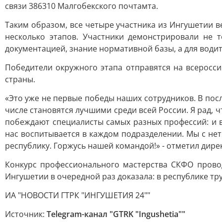
связи 386310 Малгобекского почтамта.
Таким образом, все четыре участника из Ингушетии в
несколько этапов. Участники демонстрировали не т
документацией, знание нормативной базы, а для води
Победители окружного этапа отправятся на всеросси
страны.
«Это уже не первые победы наших сотрудников. В посл
числе становятся лучшими среди всей России. Я рад,
побеждают специалисты самых разных профессий: и в
нас воспитывается в каждом подразделении. Мы с не
республику. Горжусь нашей командой!» - отметил дир
Конкурс профессионального мастерства СКФО провод
Ингушетии в очередной раз доказала: в республике тр
ИА "НОВОСТИ ГТРК "ИНГУШЕТИЯ 24""
Источник:
Telegram-канал "GTRK "Ingushetia""