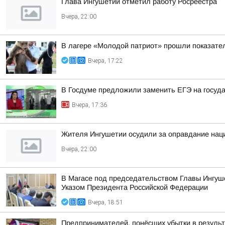
Глава Ингушетии отметил работу Росреестра
Вчера, 22:00
В лагере «Молодой патриот» прошли показател
Вчера, 17:22
В Госдуме предложили заменить ЕГЭ на госуд
Вчера, 17:36
Жителя Ингушетии осудили за оправдание наци
Вчера, 22:00
В Магасе под председательством Главы Ингуш
Указом Президента Российской Федерации
Вчера, 18:51
Предпринимателей, понёсших убытки в результа