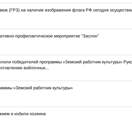
аков (ГРЗ) на наличие изображения флага РФ сегодня осуществи
ративно-профилактическое мероприятие "Заслон"
делили победителей программы «Земский работник культуры» Рук
готовлению войлочных...
раммы «Земский работник культуры»
жием и избили хозяина