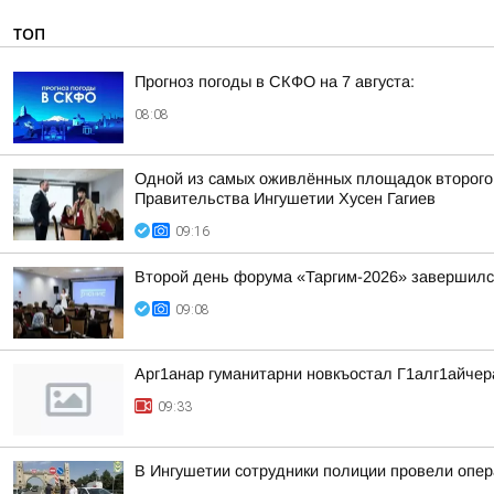
ТОП
Прогноз погоды в СКФО на 7 августа:
08:08
Одной из самых оживлённых площадок второго 
Правительства Ингушетии Хусен Гагиев
09:16
Второй день форума «Таргим-2026» завершил
09:08
Арг1анар гуманитарни новкъостал Г1алг1айче
09:33
В Ингушетии сотрудники полиции провели опе