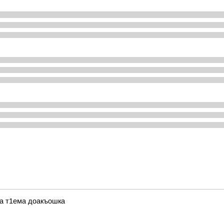
ра т1ема доакъошка