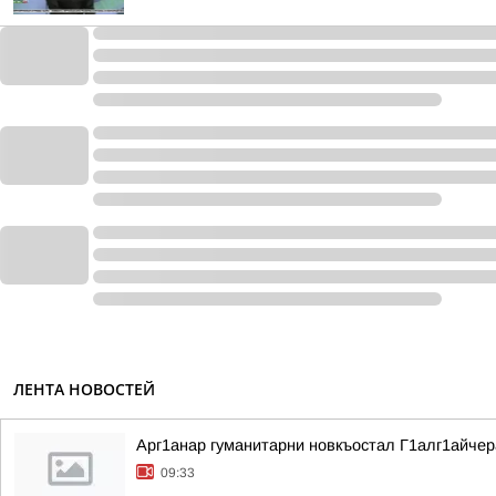
ЛЕНТА НОВОСТЕЙ
Арг1анар гуманитарни новкъостал Г1алг1айче
09:33