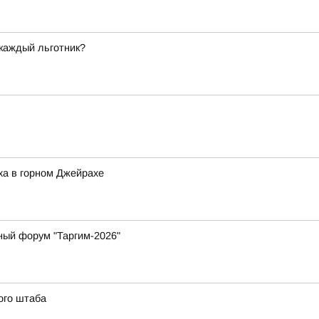
 каждый льготник?
ха в горном Джейрахе
ный форум "Таргим-2026"
ого штаба