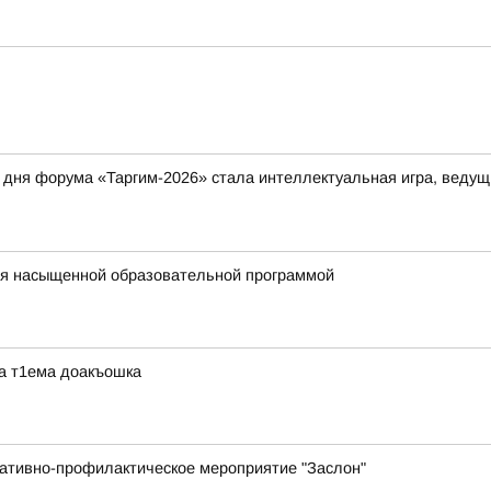
дня форума «Таргим-2026» стала интеллектуальная игра, ведущ
ся насыщенной образовательной программой
ра т1ема доакъошка
ративно-профилактическое мероприятие "Заслон"