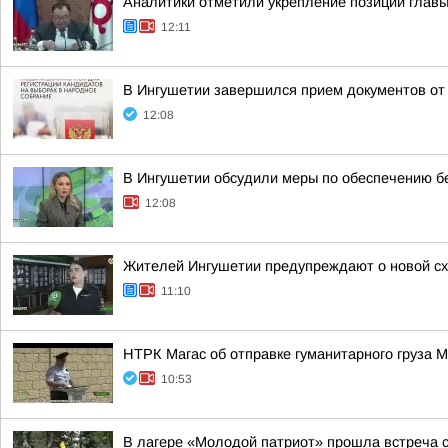
Аналитики отметили укрепление позиций глав
12:11
В Ингушетии завершился прием документов от
12:08
В Ингушетии обсудили меры по обеспечению бе
12:08
Жителей Ингушетии предупреждают о новой с
11:10
НТРК Магас об отправке гуманитарного груза 
10:53
В лагере «Молодой патриот» прошла встреча 