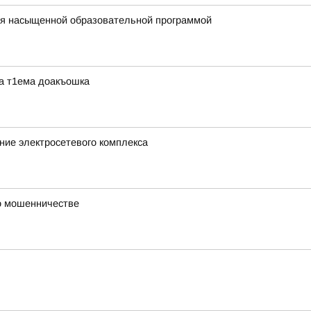
ся насыщенной образовательной программой
ра т1ема доакъошка
ние электросетевого комплекса
 о мошенничестве