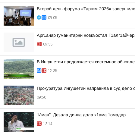
Второй день форума «Таргим-2026» завершил
09:08
Арг1анар гуманитарни новкъостал Г1алг1айче
09:33
В Ингушетии продолжается системное обновле
12:38
Прокуратура Ингушетии направила в суд дело
09:50
"Иман". Дезала динца дола х1ама 1омадар
13:14