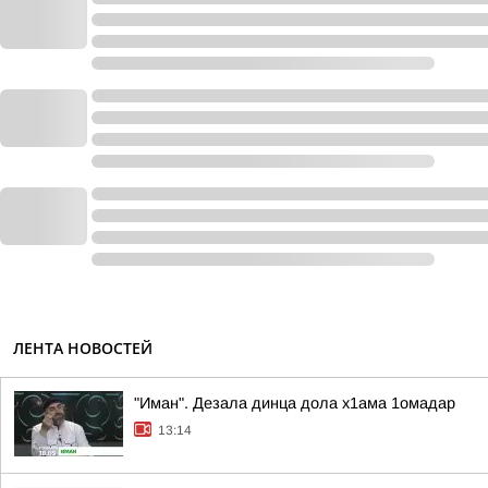
ЛЕНТА НОВОСТЕЙ
"Иман". Дезала динца дола х1ама 1омадар
13:14