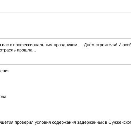
м вас с профессиональным праздником — Днём строителя! И особе
отрасль прошла...
ления
ова
ушетия проверил условия содержания задержанных в Сунженско