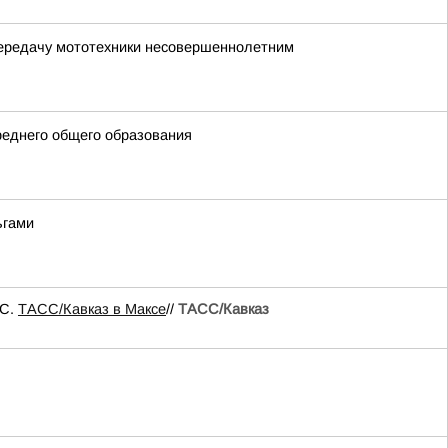
передачу мототехники несовершеннолетним
реднего общего образования
ьгами
ЧС.
ТАСС/Кавказ в Максе
//
ТАСС/Кавказ