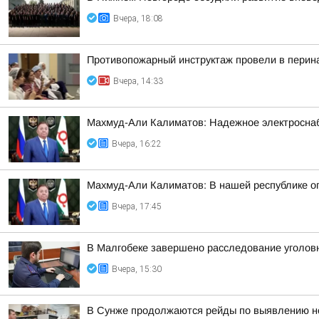
Вчера, 18:08
Противопожарный инструктаж провели в перин
Вчера, 14:33
Махмуд-Али Калиматов: Надежное электросна
Вчера, 16:22
Махмуд-Али Калиматов: В нашей республике о
Вчера, 17:45
В Малгобеке завершено расследование уголов
Вчера, 15:30
В Сунже продолжаются рейды по выявлению н