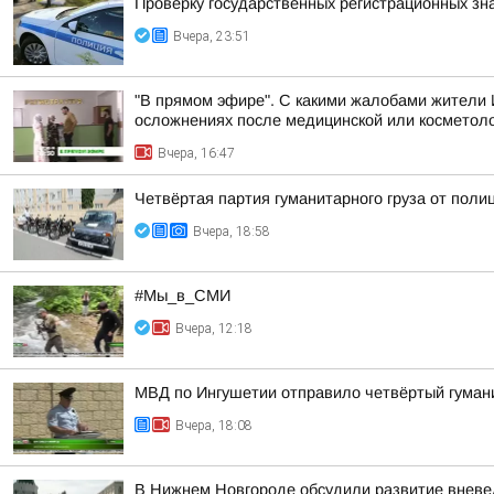
Проверку государственных регистрационных зн
Вчера, 23:51
"В прямом эфире". С какими жалобами жители 
осложнениях после медицинской или косметоло
Вчера, 16:47
Четвёртая партия гуманитарного груза от поли
Вчера, 18:58
#Мы_в_СМИ
Вчера, 12:18
МВД по Ингушетии отправило четвёртый гуман
Вчера, 18:08
В Нижнем Новгороде обсудили развитие вневе