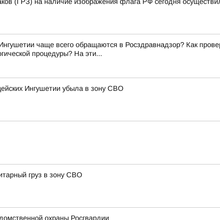
аков (ГРЗ) на наличие изображения флага РФ сегодня осуществи
Ингушетии чаще всего обращаются в Росздравнадзор? Как прове
гической процедуры? На эти...
цейских Ингушетии убыла в зону СВО
итарный груз в зону СВО
домственной охраны Росгвардии