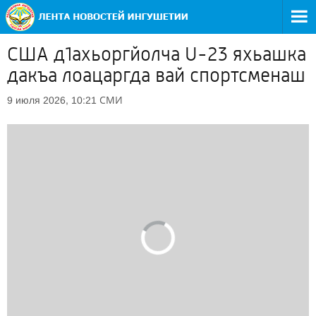
США д1ахьоргйолча U-23 яхьашка
дакъа лоацаргда вай спортсменаш
СМИ
9 июля 2026, 10:21