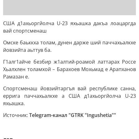
США д1ахьоргйолча U-23 яхьашка дакъа лоацаргда
вай спортсменаш
Омске баьккха толам, дунен дарже ший паччахьалкхе
йовзийта аьттув ба.
Г1алг1айче безбир ж1алтий-роамой латтарах Россе
Хьалхлен толамхой – Барахоев Мохьмад е Арапханов
Рамазан е.
Спортсменаш йовзийтаргъя вай республике санна,
еррига паччахьалкхе а США д1ахьоргйолча U-23
яхьашка.
Источник:
Telegram-канал "GTRK "Ingushetia""