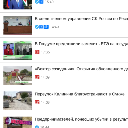
15:49
В следственном управлении СК России по Респ
14:49
В Госдуме предложили заменить ЕГЭ на госуд
17:36
«Вектор созидания». Открытия обновленного де
14:09
Переулок Калинина благоустраивают в Сунже
14:09
Предпринимателей, понёсших убытки в результа
19:44