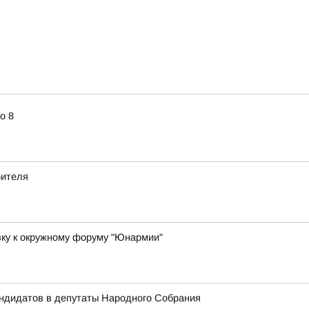
о 8
оителя
вку к окружному форуму "Юнармии"
андидатов в депутаты Народного Собрания