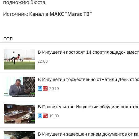
подножию бюста.
Источник:
Канал в МАКС "Магас ТВ"
ТОП
В Ингушетии построят 14 спортплощадок вмест
22:00
В Ингушетии торжественно отметили День стр
20:19
В Правительстве Ингушетии обсудили подгото
19:09
В Ингушетии завершен прием документов от к