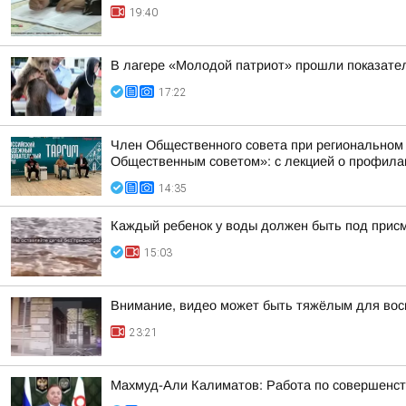
19:40
В лагере «Молодой патриот» прошли показател
17:22
Член Общественного совета при региональном
Общественным советом»: с лекцией о профилак
14:35
Каждый ребенок у воды должен быть под прис
15:03
Внимание, видео может быть тяжёлым для вос
23:21
Махмуд-Али Калиматов: Работа по совершенст