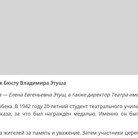
к бюсту Владимира Этуша
 — Елена Евгеньевна Этуш, а также директор Театра им
бека. В 1942 году 20-летний студент театрального учи
авказа, за что был награждён медалью. Именно он б
а жителей за память и уважение. Затем участники цер