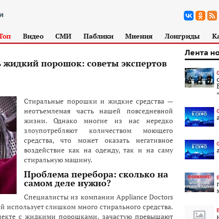
Топ
Видео
СМИ
Паблики
Мнения
Лонгриды
К
Лента н
ь жидкий порошок: советы экспертов
Стиральные порошки и жидкие средства —
неотъемлемая часть нашей повседневной
жизни. Однако многие из нас нередко
злоупотребляют количеством моющего
средства, что может оказать негативное
воздействие как на одежду, так и на саму
стиральную машину.
Проблема перебора: сколько на
самом деле нужно?
Специалисты из компании Appliance Doctors
й использует слишком много стирального средства.
лекте с жидкими порошками, зачастую превышают