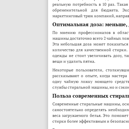
реальную потребность в 10 раз. Такая
обременительной для бюджета. Эк
маркетинговый трюк компаний, направ
Оптимальная доза: меньше, 
По мнению профессионалов в област
машины достаточно всего 2 чайных лож
Эта небольшая доза может показаться
количество для качественной стирки.
одежды не стоит увеличивать дозу, т
вещи и удалить пятна.
Некоторые пользователи, столкнувш
рассказывают о опыте, когда мастер
одну чайную ложку моющего средств
службы стиральной машины, но и сэкон
Польза современных стира
Современные стиральные машины, ос
самостоятельно определять необходим
веса загружаемого белья. Это поможе
стирки более эффективным и безопасн