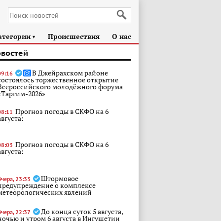
атегории
Происшествия
О нас
►
овостей
В Джейрахском районе
09:16
состоялось торжественное открытие
Всероссийского молодёжного форума
«Таргим-2026»
Прогноз погоды в СКФО на 6
08:11
августа:
Прогноз погоды в СКФО на 6
08:03
августа:
Штормовое
Вчера, 23:33
предупреждение о комплексе
метеорологических явлений
До конца суток 5 августа,
Вчера, 22:37
ночью и утром 6 августа в Ингушетии