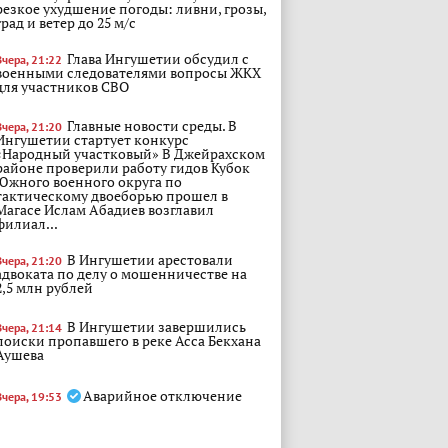
резкое ухудшение погоды: ливни, грозы,
град и ветер до 25 м/с
Глава Ингушетии обсудил с
Вчера, 21:22
военными следователями вопросы ЖКХ
для участников СВО
Главные новости среды. В
Вчера, 21:20
Ингушетии стартует конкурс
«Народный участковый» В Джейрахском
районе проверили работу гидов Кубок
Южного военного округа по
тактическому двоеборью прошел в
Магасе Ислам Абадиев возглавил
филиал...
В Ингушетии арестовали
Вчера, 21:20
адвоката по делу о мошенничестве на
2,5 млн рублей
В Ингушетии завершились
Вчера, 21:14
поиски пропавшего в реке Асса Бекхана
Аушева
Аварийное отключение
Вчера, 19:53
электроэнергии!