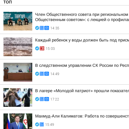
ТОП
Член Общественного совета при региональном
Общественным советом»: с лекцией о профилак
14:35
Каждый ребенок у воды должен быть под прис
15:03
В следственном управлении СК России по Респ
14:49
В лагере «Молодой патриот» прошли показател
17:22
Махмуд-Али Калиматов: Работа по совершенст
15:49