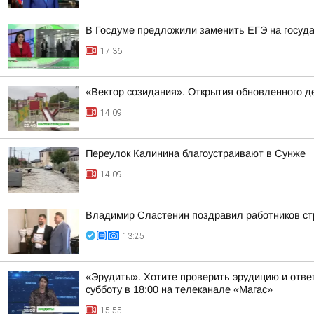
В Госдуме предложили заменить ЕГЭ на госуд
17:36
«Вектор созидания». Открытия обновленного де
14:09
Переулок Калинина благоустраивают в Сунже
14:09
Владимир Сластенин поздравил работников ст
13:25
«Эрудиты». Хотите проверить эрудицию и ответ
субботу в 18:00 на телеканале «Магас»
15:55