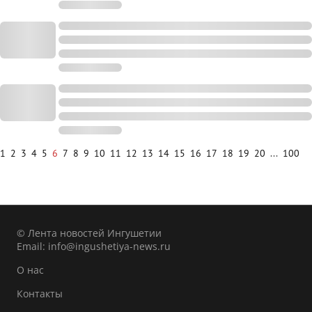
1
2
3
4
5
6
7
8
9
10
11
12
13
14
15
16
17
18
19
20
...
100
© Лента новостей Ингушетии
Email:
info@ingushetiya-news.ru
О нас
Контакты