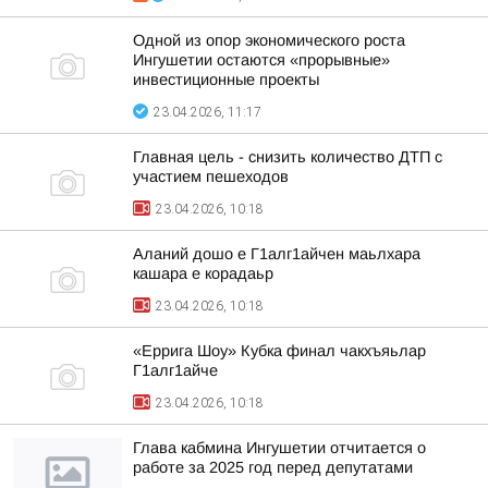
Одной из опор экономического роста
Ингушетии остаются «прорывные»
инвестиционные проекты
23.04.2026, 11:17
Главная цель - снизить количество ДТП с
участием пешеходов
23.04.2026, 10:18
Аланий дошо е Г1алг1айчен маьлхара
кашара е корадаьр
23.04.2026, 10:18
«Еррига Шоу» Кубка финал чакхъяьлар
Г1алг1айче
23.04.2026, 10:18
Глава кабмина Ингушетии отчитается о
работе за 2025 год перед депутатами