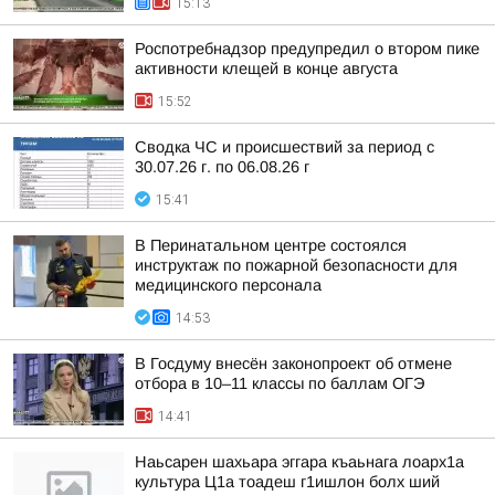
15:13
Роспотребнадзор предупредил о втором пике
активности клещей в конце августа
15:52
Сводка ЧС и происшествий за период с
30.07.26 г. по 06.08.26 г
15:41
В Перинатальном центре состоялся
инструктаж по пожарной безопасности для
медицинского персонала
14:53
В Госдуму внесён законопроект об отмене
отбора в 10–11 классы по баллам ОГЭ
14:41
Наьсарен шахьара эггара къаьнага лоарх1а
культура Ц1а тоадеш г1ишлон болх ший