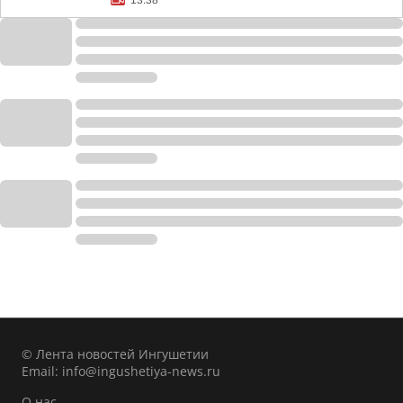
13:38
© Лента новостей Ингушетии
Email:
info@ingushetiya-news.ru
О нас