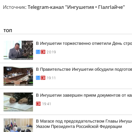
Источник:
Telegram-канал "Ингушетия • ГIалгIайче"
ТОП
В Ингушетии торжественно отметили День стр
20:19
В Правительстве Ингушетии обсудили подгото
19:11
В Ингушетии завершен прием документов от к
19:41
В Магасе под председательством Главы Ингуш
Указом Президента Российской Федерации