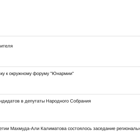
оителя
вку к окружному форуму "Юнармии"
андидатов в депутаты Народного Собрания
етии Махмуда-Али Калиматова состоялось заседание региональн