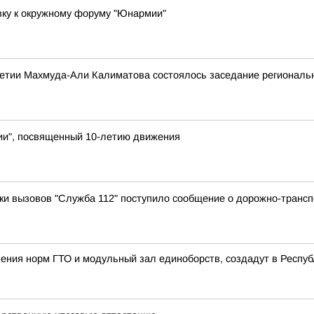
вку к окружному форуму "Юнармии"
етии Махмуда-Али Калиматова состоялось заседание региональн
ии", посвященный 10-летию движения
отки вызовов "Служба 112" поступило сообщение о дорожно-транс
ения норм ГТО и модульный зал единоборств, создадут в Республ