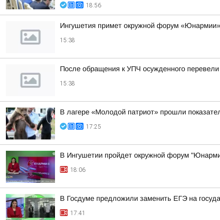
18:56
Ингушетия примет окружной форум «Юнармии
15:38
После обращения к УПЧ осужденного перевели
15:38
В лагере «Молодой патриот» прошли показател
17:25
В Ингушетии пройдет окружной форум "Юнарми
18:06
В Госдуме предложили заменить ЕГЭ на госуд
17:41