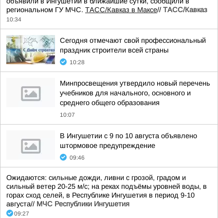
объявили в Ингушетии в ближайшие сутки, сообщили в
региональном ГУ МЧС.
ТАСС/Кавказ в Максе
//
ТАСС/Кавказ
10:34
Сегодня отмечают свой профессиональный
праздник строители всей страны
10:28
Минпросвещения утвердило новый перечень
учебников для начального, основного и
среднего общего образования
10:07
В Ингушетии с 9 по 10 августа объявлено
штормовое предупреждение
09:46
Ожидаются: сильные дожди, ливни с грозой, градом и
сильный ветер 20-25 м/с; на реках подъёмы уровней воды, в
горах сход селей, в Республике Ингушетия в период 9-10
августа//
МЧС Республики Ингушетия
09:27