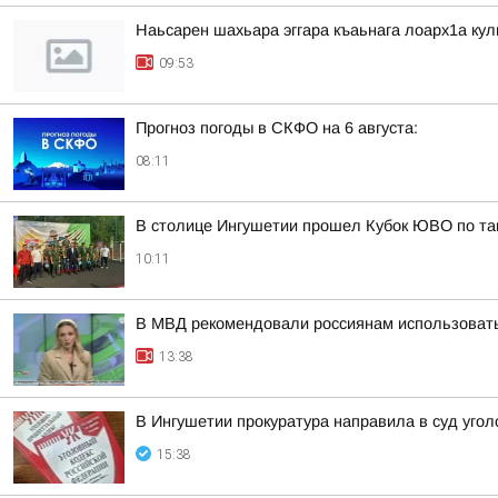
Наьсарен шахьара эггара къаьнага лоарх1а ку
09:53
Прогноз погоды в СКФО на 6 августа:
08:11
В столице Ингушетии прошел Кубок ЮВО по та
10:11
В МВД рекомендовали россиянам использовать
13:38
В Ингушетии прокуратура направила в суд уг
15:38