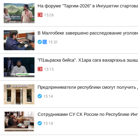
На форуме "Таргим-2026" в Ингушетии стартов
13:26
В Малгобеке завершено расследование уголов
15:31
"П1аьраска бийса". Х1ара сага вахаргахьа эша
13:13
Предприниматели республики смогут получить 
15:14
Сотрудниками СУ СК России по Республике Инг
15:14