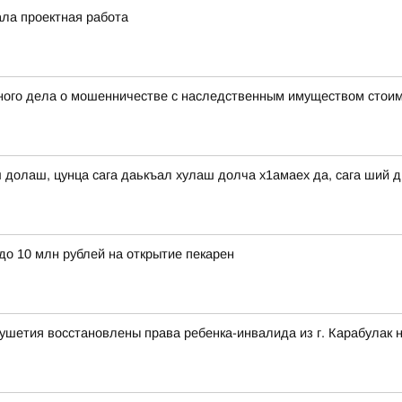
ала проектная работа
ного дела о мошенничестве с наследственным имуществом стоим
ш долаш, цунца сага даькъал хулаш долча х1амаех да, сага ший 
до 10 млн рублей на открытие пекарен
ушетия восстановлены права ребенка-инвалида из г. Карабулак 