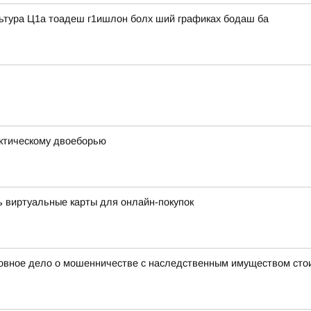
льтура Ц1а тоадеш г1ишлон болх ший графиках бодаш ба
ктическому двоеборью
 виртуальные карты для онлайн-покупок
оловное дело о мошенничестве с наследственным имуществом ст