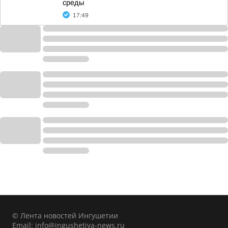
среды
17:49
© Лента новостей Ингушетии
Email:
info@ingushetiya-news.ru