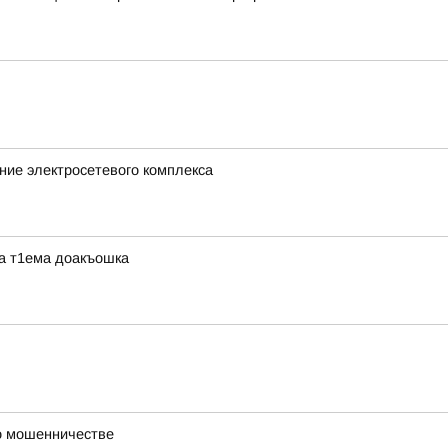
ние электросетевого комплекса
ра т1ема доакъошка
 о мошенничестве