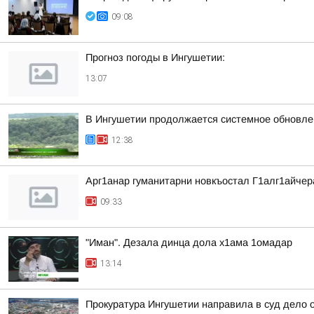
09:08
Прогноз погоды в Ингушетии:
13:07
В Ингушетии продолжается системное обновле
12:38
Арг1анар гуманитарни новкъостал Г1алг1айче
09:33
"Иман". Дезала динца дола х1ама 1омадар
13:14
Прокуратура Ингушетии направила в суд дело