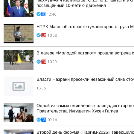
Махмуд-Али Калиматов: С 25 по 27 августа в
посвящённый 10-летию движения
12:46
НТРК Магас об отправке гуманитарного груза 
10:53
В лагере «Молодой патриот» прошла встреча с
10:29
Власти Назрани пресекли незаконный слив сто
13:56
Одной из самых оживлённых площадок второго 
Правительства Ингушетии Хусен Гагиев
09:16
Второй день форума «Таргим-2026» завершил