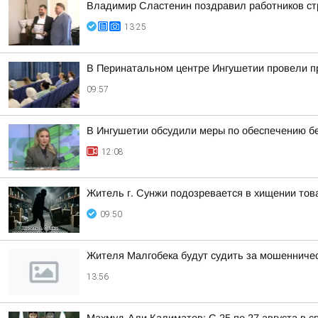
Владимир Сластенин поздравил работников ст
13:25
В Перинатальном центре Ингушетии провели п
09:57
В Ингушетии обсудили меры по обеспечению бе
12:08
Житель г. Сунжи подозревается в хищении тов
09:50
Жителя Малгобека будут судить за мошенничес
13:56