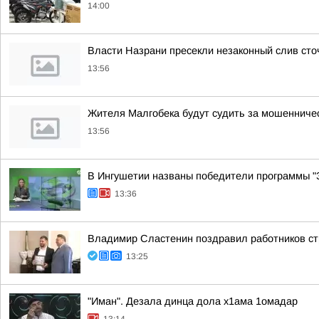
14:00
Власти Назрани пресекли незаконный слив сто
13:56
Жителя Малгобека будут судить за мошенничес
13:56
В Ингушетии названы победители программы "З
13:36
Владимир Сластенин поздравил работников ст
13:25
"Иман". Дезала динца дола х1ама 1омадар