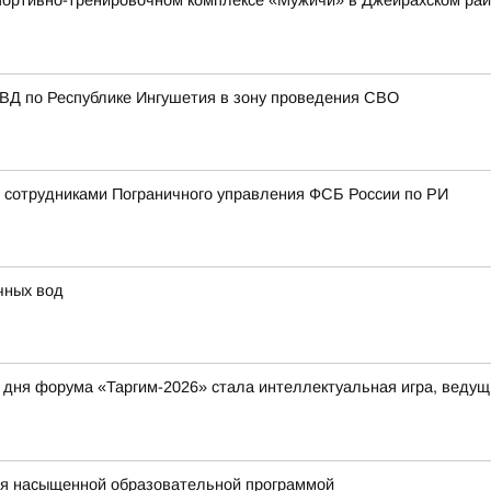
 спортивно-тренировочном комплексе «Мужичи» в Джейрахском р
МВД по Республике Ингушетия в зону проведения СВО
 сотрудниками Пограничного управления ФСБ России по РИ
чных вод
дня форума «Таргим-2026» стала интеллектуальная игра, ведущ
ся насыщенной образовательной программой