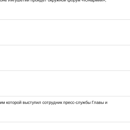
айоне Ингушетии пройдёт окружной форум «Юнармии»,
им которой выступил сотрудник пресс-службы Главы и