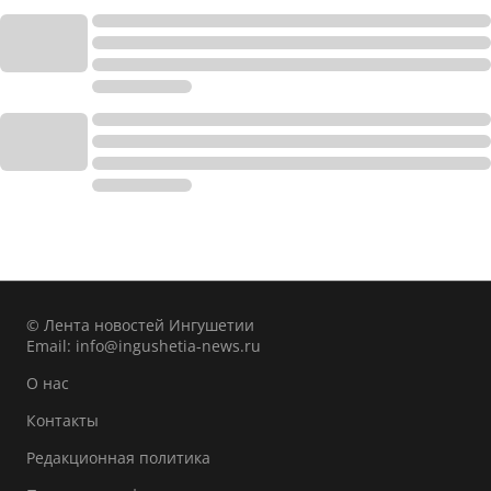
© Лента новостей Ингушетии
Email:
info@ingushetia-news.ru
О нас
Контакты
Редакционная политика