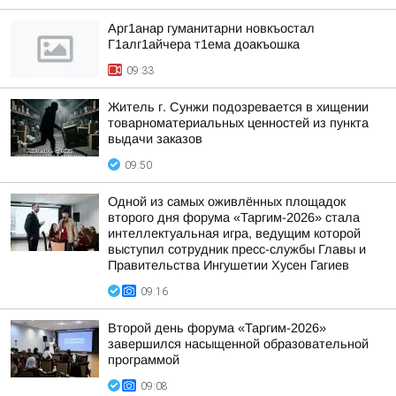
Арг1анар гуманитарни новкъостал
Г1алг1айчера т1ема доакъошка
09:33
Житель г. Сунжи подозревается в хищении
товарноматериальных ценностей из пункта
выдачи заказов
09:50
Одной из самых оживлённых площадок
второго дня форума «Таргим-2026» стала
интеллектуальная игра, ведущим которой
выступил сотрудник пресс-службы Главы и
Правительства Ингушетии Хусен Гагиев
09:16
Второй день форума «Таргим-2026»
завершился насыщенной образовательной
программой
09:08