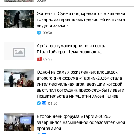
09:50
Житель г. Сунжи подозревается в хищении
товарноматериальных ценностей из пункта
выдачи заказов
09:50
Арг1анар гуманитарни новкъостал
Г1алг1айчера т1ема доакъошка
09:33
Одной из самых оживлённых площадок
второго дня форума «Таргим-2026» стала
интеллектуальная игра, ведущим которой
выступил сотрудник пресс-службы Главы и
Правительства Ингушетии Хусен Гагиев
09:16
Второй день форума «Таргим-2026»
завершился насыщенной образовательной
программой