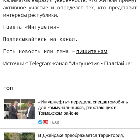
Калиматов выразил уверенность, что жители примут
активное участие и определят тех, кто представит
интересы республики.
Газета «Ингушетия»
Подписывайтесь на канал.
пишите нам
.
Есть новость или тема —
Источник:
Telegram-канал "Ингушетия • ГIалгIайче"
ТОП
«Ингушнефть» передала спецавтомобиль
для коммунальщиков, работающих в
Токмакском районе
16:08
В Джейрахе преображается территория,