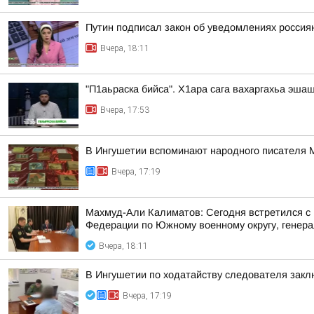
Путин подписал закон об уведомлениях россия
Вчера, 18:11
"П1аьраска бийса". Х1ара сага вахаргахьа эша
Вчера, 17:53
В Ингушетии вспоминают народного писателя
Вчера, 17:19
Махмуд-Али Калиматов: Сегодня встретился с
Федерации по Южному военному округу, генера
Вчера, 18:11
В Ингушетии по ходатайству следователя закл
Вчера, 17:19