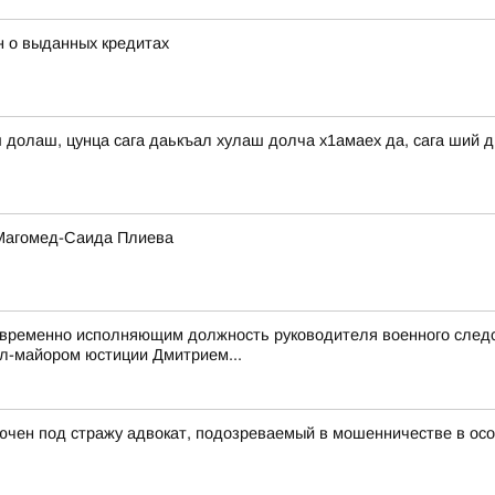
н о выданных кредитах
ш долаш, цунца сага даькъал хулаш долча х1амаех да, сага ший 
 Магомед-Саида Плиева
 временно исполняющим должность руководителя военного следс
л-майором юстиции Дмитрием...
ючен под стражу адвокат, подозреваемый в мошенничестве в ос