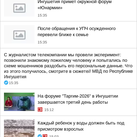
Ингушетия примет окружной форум
«Юнармии»
15:35
После обращения к УПЧ осужденного
перевели ближе к семье
15:35
С журналистом телекомпании мы провели эксперимент:
позвонили знакомому пожилому человеку и попытались по
схеме мошенников раздобыть его персональные данные. Что
из этого получилось, смотрите в сюжете//
МВД по Республике
Ингушетия
15:35
На форуме "Таргим-2026" в Ингушетии
завершается третий день работы
15:12
Каждый ребенок у воды должен быть под
присмотром взрослых
15:03