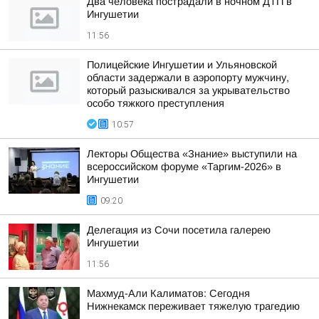
Два человека пострадали в ночном ДТП в
Ингушетии
11:56
Полицейские Ингушетии и Ульяновской
области задержали в аэропорту мужчину,
который разыскивался за укрывательство
особо тяжкого преступления
10:57
Лекторы Общества «Знание» выступили на
всероссийском форуме «Таргим-2026» в
Ингушетии
09:20
Делегация из Сочи посетила галерею
Ингушетии
11:56
Махмуд-Али Калиматов: Сегодня
Нижнекамск переживает тяжелую трагедию